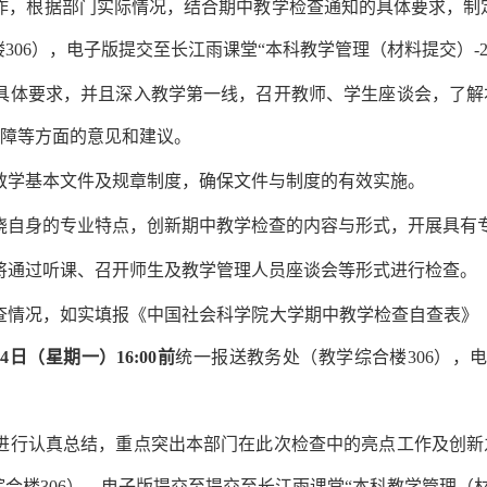
工作，根据部门实际情况，结合期中教学检查通知的具体要求，制
306
），电子版
提交至长江雨课堂“本科教学管理（材料提交）-2
和具体要求，并且深入教学第一线，召开教师、学生座谈会，了
障等方面的意见和建议。
善教学基本文件及规章制度，确保文件与制度的有效实施。
围绕自身的专业特点，创新期中教学检查的内容与形式，开展具有
门将通过听课、召开师生及教学管理人员座谈会等形式进行检查。
自查情况，如实填报《中国社会科学院大学期中教学检查自查表》
24日（星期一）16:00前
统一报送教务处（
教学综合楼306
），
作进行认真总结，重点突出本部门在此次检查中的亮点工作及创
合楼306
），电子版
提交至提交至长江雨课堂“本科教学管理（材料