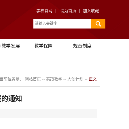
学校官网
|
设为首页
|
加入收藏
师教学发展
教学保障
规章制度
当前位置是：
网站首页
--
实践教学
--
大创计划
--
正文
报的通知